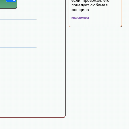
если, провожая, его
поцелует любимая
женщина.
информеры