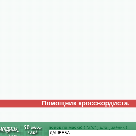
Помощник кроссвордиста.
поиск по маске:
( *а*о* )
или
( за+ник )