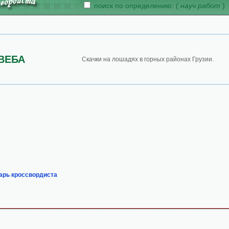
поиск по определению: (
науч работ
)
ВЕБА
Скачки на лошадях в горных районах Грузии.
арь кроссвордиста