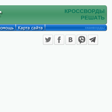
КРОССВОРДЫ
РЕШАТЬ
сканворды