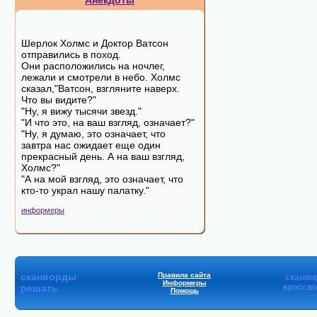
Анекдоты
Шерлок Холмс и Доктор Ватсон
отправились в поход.
Они расположились на ночлег,
лежали и смотрели в небо. Холмс
сказал,"Ватсон, взгляните наверх.
Что вы видите?"
"Ну, я вижу тысячи звезд."
"И что это, на ваш взгляд, означает?"
"Ну, я думаю, это означает, что
завтра нас ожидает еще один
прекрасный день. А на ваш взгляд,
Холмс?"
"А на мой взгляд, это означает, что
кто-то украл нашу палатку."
информеры
сканворды
Правила сайта
сканво
Информеры
решать
кроссв
Помощь