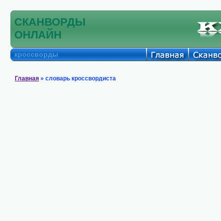
СКАНВОРДЫ
ОНЛАЙН
кроссворды
Главная
» словарь кроссвордиста