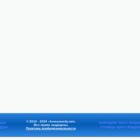
© 2010 - 2026 «krosswordy.net».
рды
помощник кроссворди
Все права защищены.
орды
словарь кроссворди
Политика конфиденциальности
.