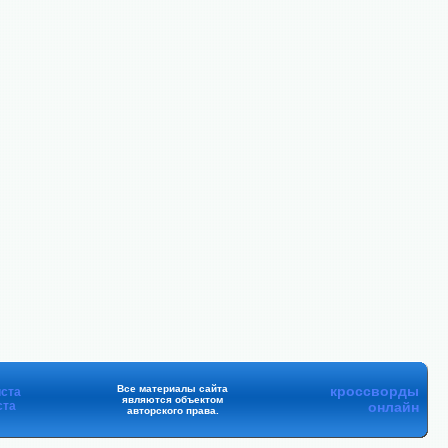
Все материалы сайта
кроссворды
ста
являются объектом
ста
онлайн
авторского права.