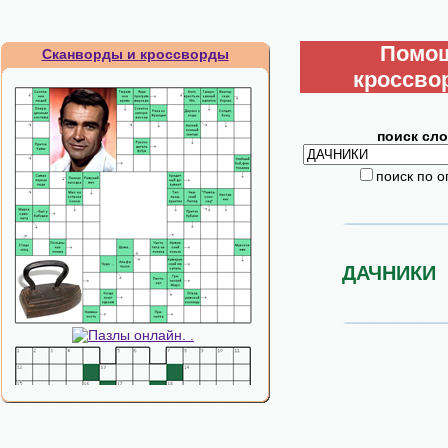
Помо
Сканворды и кроссворды
кроссво
поиск сло
поиск по 
ДАЧНИКИ