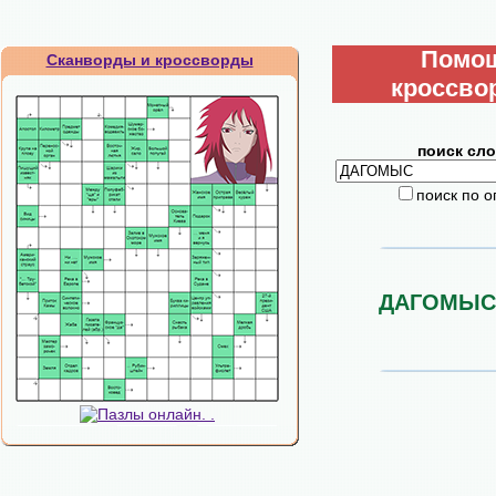
Помо
Сканворды и кроссворды
кроссво
поиск сло
поиск по 
ДАГОМЫС