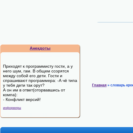
Анекдоты
Приходят к программисту гости, а у
него шум, гам. В общем ссорятся
между собой его дети. Гости и
спрашивают программера: -А чё типа
у тебя дети так орут?
Главная
» словарь кро
А он им в ответ(оторвавшись от
компа):
- Конфликт версий!
информеры