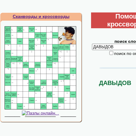
Помо
Сканворды и кроссворды
кроссво
поиск сло
поиск по 
ДАВЫДОВ