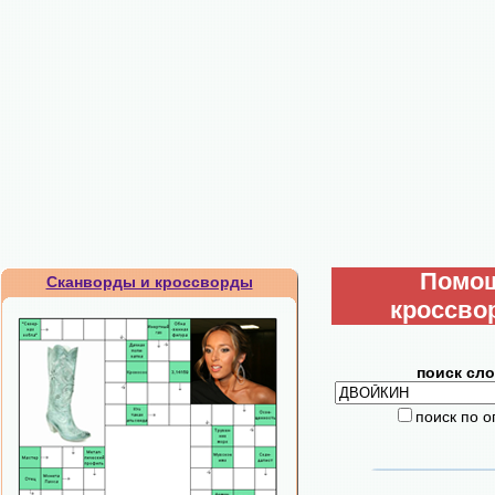
Помо
Сканворды и кроссворды
кроссво
поиск сло
поиск по 