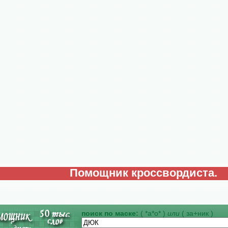
Помощник кроссвордиста.
поиск по маске:
( *а*о* )
или
( за+ник )