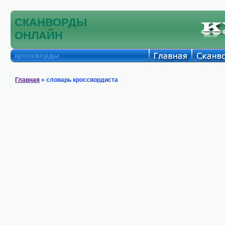
СКАНВОРДЫ
ОНЛАЙН
кроссворды
Главная
» словарь кроссвордиста