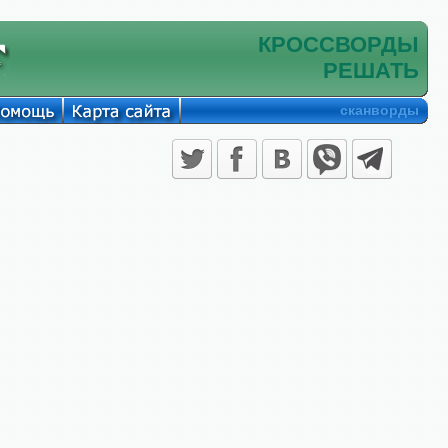
КРОССВОРДЫ
РЕШАТЬ
сканворды