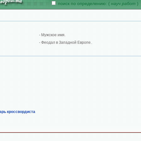
поиск по определению: (
науч работ
)
- Мужское имя.
- Феодал в Западной Европе.
арь кроссвордиста