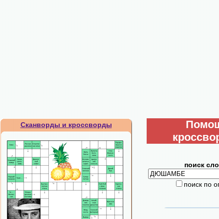
Помо
Сканворды и кроссворды
кроссво
поиск сло
поиск по 