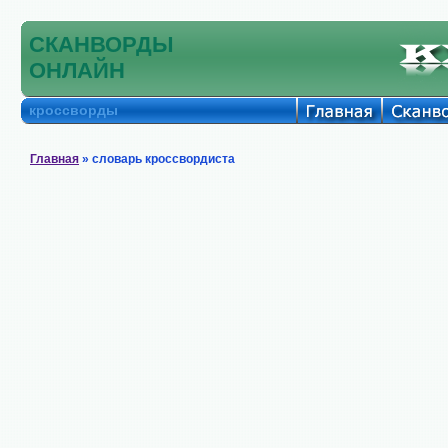
СКАНВОРДЫ
ОНЛАЙН
кроссворды
Главная
» словарь кроссвордиста