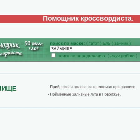
Помощник кроссвордиста.
поиск по маске:
( *а*о* )
или
( за+ник )
поиск по определению: (
науч работ
)
- Прибрежная полоса, затопляемая при разливе.
МИЩЕ
- Пойменные заливные луга в Поволжье.