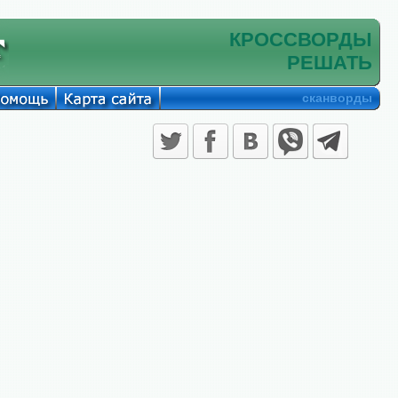
КРОССВОРДЫ
РЕШАТЬ
сканворды