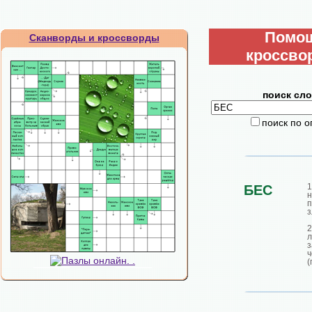
Помо
Сканворды и кроссворды
кроссво
поиск сло
поиск по 
1
БЕС
п
з
л
з
ч
(