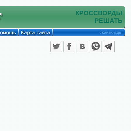
КРОССВОРДЫ
РЕШАТЬ
сканворды