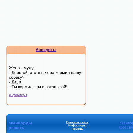
Анекдоты
Жена - мужу:
- Дорогой, это ты вчера кормил нашу
собаку?
- Да, я.
- Ты кормил - ты и закапывай!
информеры
сканворды
Правила сайта
сканво
Информеры
решать
кроссв
Помощь