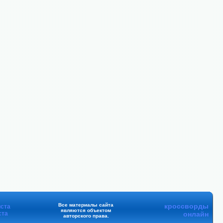
Все материалы сайта
кроссворды
ста
являются объектом
ста
онлайн
авторского права.