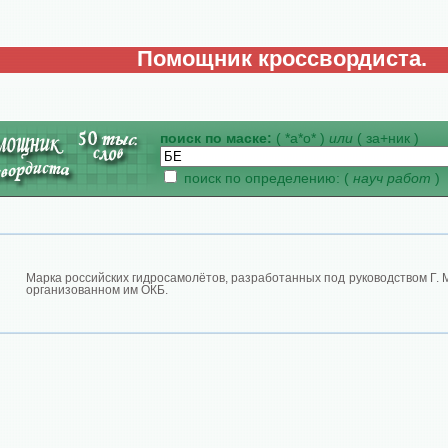
Помощник кроссвордиста.
поиск по маске:
( *а*о* )
или
( за+ник )
поиск по определению: (
науч работ
)
Марка российских гидросамолётов, разработанных под руководством Г. М
организованном им ОКБ.