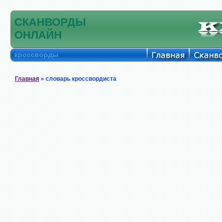
СКАНВОРДЫ
ОНЛАЙН
кроссворды
Главная
» словарь кроссвордиста