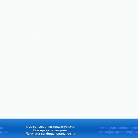
© 2010 - 2026 «krosswordy.net».
рды
помощник кроссворди
Все права защищены.
орды
словарь кроссворди
Политика конфиденциальности
.