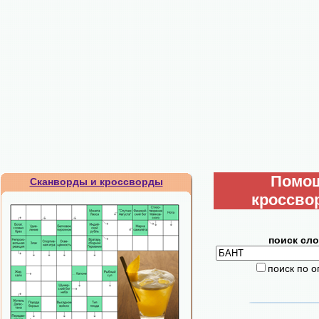
Помо
Сканворды и кроссворды
кроссво
поиск сло
поиск по 