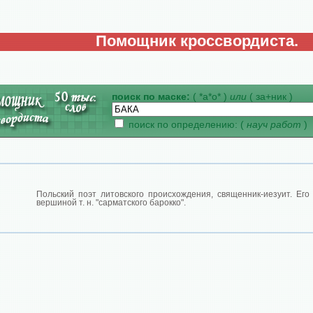
Помощник кроссвордиста.
поиск по маске:
( *а*о* )
или
( за+ник )
поиск по определению: (
науч работ
)
Польский поэт литовского происхождения, священник-иезуит. Его
вершиной т. н. "сарматского барокко".