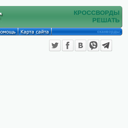
КРОССВОРДЫ
РЕШАТЬ
сканворды