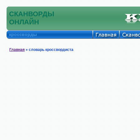
СКАНВОРДЫ
ОНЛАЙН
кроссворды
Главная
» словарь кроссвордиста