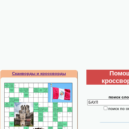
Помо
Сканворды и кроссворды
кроссво
поиск сло
поиск по 