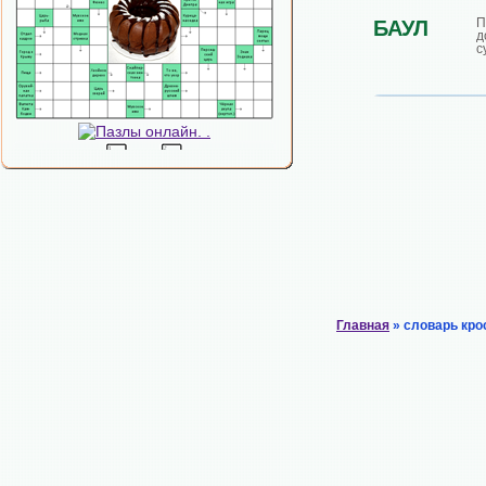
П
БАУЛ
д
с
Главная
» словарь кро