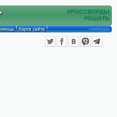
КРОССВОРДЫ
РЕШАТЬ
сканворды