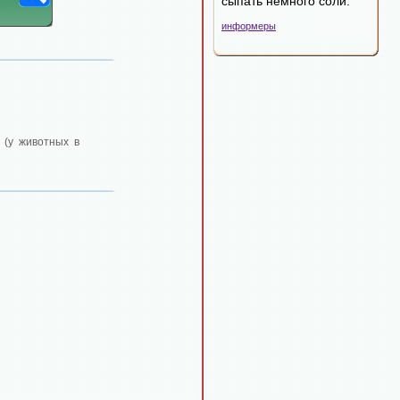
сыпать немного соли.
информеры
 (у животных в