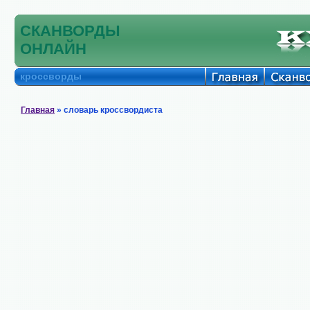
СКАНВОРДЫ
ОНЛАЙН
кроссворды
Главная
» словарь кроссвордиста