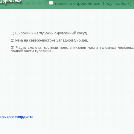
поиск по определению: (
науч работ
)
1) Широкий и неглубокий округлённый сосуд.
2) Река на северо-востоке Западной Сибири.
3) Часть скелета, костный пояс в нижней части туловища человека
задней части туловища).
арь кроссвордиста