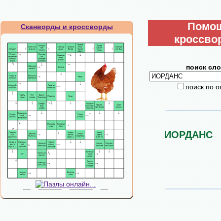
Помо
Сканворды и кроссворды
кроссво
поиск сло
поиск по 
ИОРДАНС