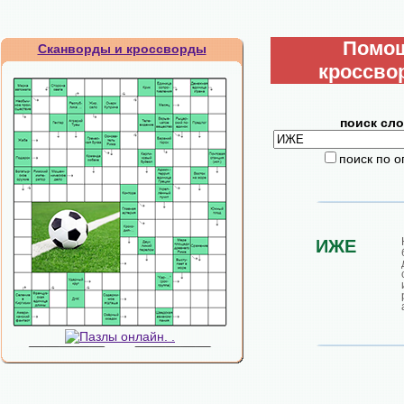
Помо
Сканворды и кроссворды
кроссво
поиск сло
поиск по 
ИЖЕ