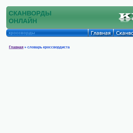
СКАНВОРДЫ
ОНЛАЙН
кроссворды
Главная
» словарь кроссвордиста