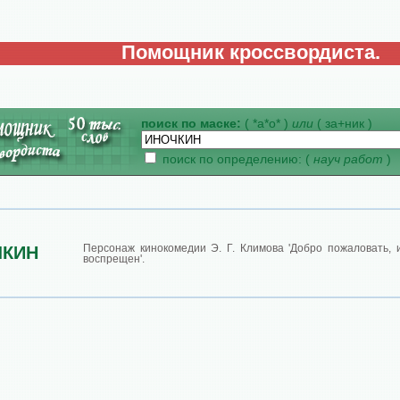
Помощник кроссвордиста.
поиск по маске:
( *а*о* )
или
( за+ник )
поиск по определению: (
науч работ
)
Персонаж кинокомедии Э. Г. Климова 'Добро пожаловать,
ЧКИН
воспрещен'.