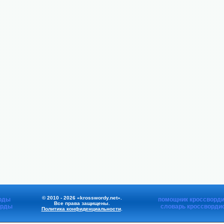
© 2010 - 2026 «krosswordy.net».
рды
помощник кроссворди
Все права защищены.
орды
словарь кроссворди
Политика конфиденциальности
.