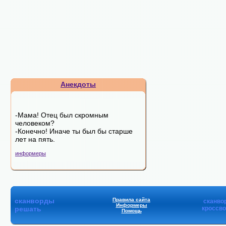
Анекдоты
-Мама! Отец был скромным
человеком?
-Конечно! Иначе ты был бы старше
лет на пять.
информеры
сканворды
Правила сайта
сканво
Информеры
решать
кроссв
Помощь