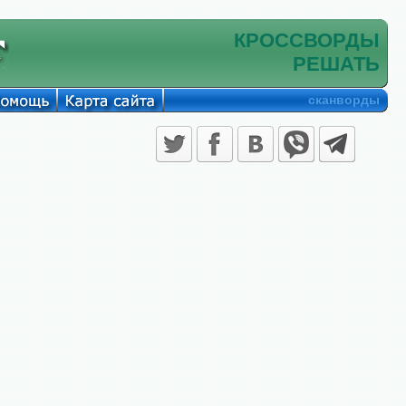
КРОССВОРДЫ
РЕШАТЬ
сканворды