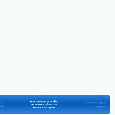
Все материалы сайта
кроссворды
ста
являются объектом
ста
онлайн
авторского права.