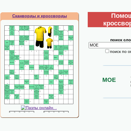
Помо
Сканворды и кроссворды
кроссво
поиск сло
поиск по 
МОЕ