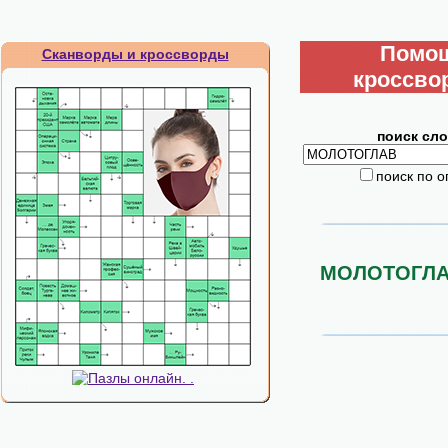
Помо
Сканворды и кроссворды
кроссво
поиск сло
поиск по 
МОЛОТОГЛ