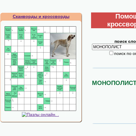
Помо
Сканворды и кроссворды
кроссво
поиск сло
поиск по 
МОНОПОЛИС