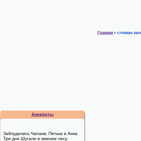
Главная
» словарь кро
Анекдоты
Заблудились Чапаев, Петька и Анка.
Три дня Шугали в зимнем лесу.