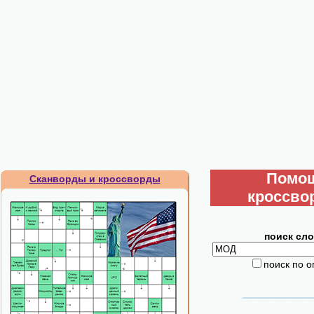
Помо
Сканворды и кроссворды
кроссво
поиск сло
поиск по 