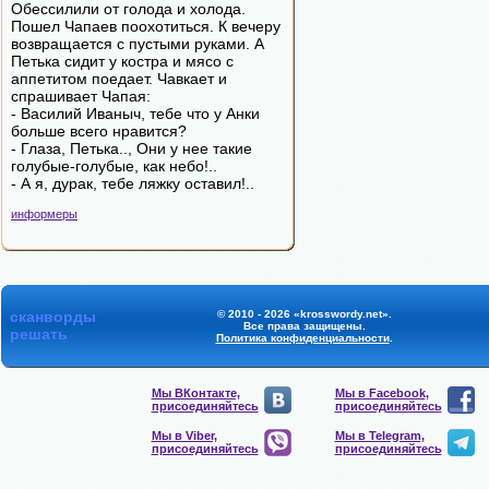
Обессилили от голода и холода.
Пошел Чапаев поохотиться. К вечеру
возвращается с пустыми руками. А
Петька сидит у костра и мясо с
аппетитом поедает. Чавкает и
спрашивает Чапая:
- Василий Иваныч, тебе что у Анки
больше всего нравится?
- Глаза, Петька.., Они у нее такие
голубые-голубые, как небо!..
- А я, дурак, тебе ляжку оставил!..
информеры
сканворды
© 2010 - 2026 «krosswordy.net».
Все права защищены.
решать
Политика конфиденциальности
.
Мы ВКонтакте,
Мы в Facebook,
присоединяйтесь
присоединяйтесь
Мы в Viber,
Мы в Telegram,
присоединяйтесь
присоединяйтесь