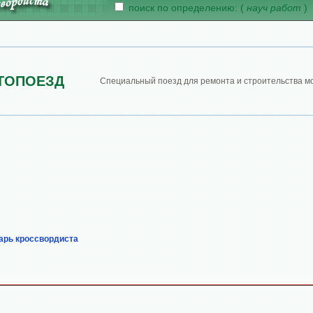
поиск по определению: (
науч работ
)
ТОПОЕЗД
Специальный поезд для ремонта и строительства мо
арь кроссвордиста