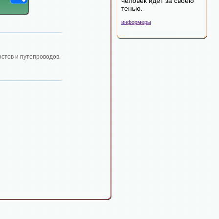
человек идет за своею
тенью.
информеры
стов и путепроводов.