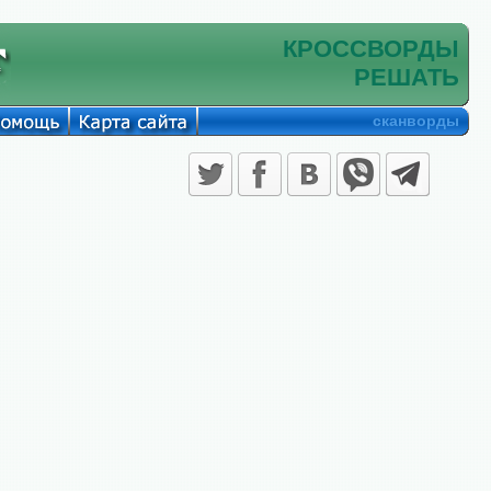
КРОССВОРДЫ
РЕШАТЬ
сканворды