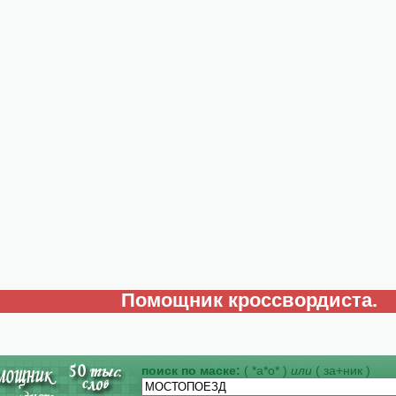
Помощник кроссвордиста.
поиск по маске:
( *а*о* )
или
( за+ник )