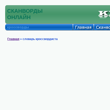
СКАНВОРДЫ
ОНЛАЙН
кроссворды
Главная
» словарь кроссвордиста