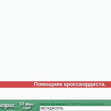
Помощник кроссвордиста.
поиск по маске:
( *а*о* )
или
( за+ник )