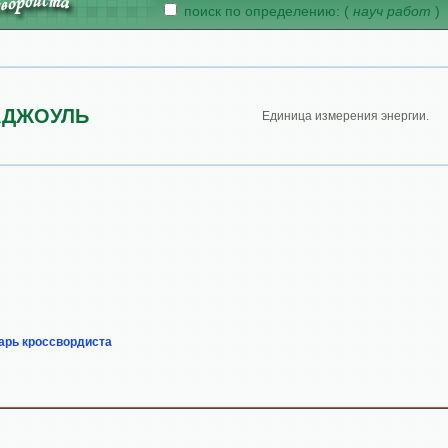
поиск по определению: (
науч работ
)
АДЖОУЛЬ
Единица измерения энергии.
арь кроссвордиста