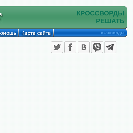
КРОССВОРДЫ
РЕШАТЬ
сканворды