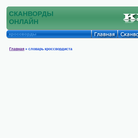
СКАНВОРДЫ
ОНЛАЙН
кроссворды
Главная
» словарь кроссвордиста