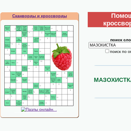
Помо
Сканворды и кроссворды
кроссво
поиск сло
поиск по 
МАЗОХИСТК