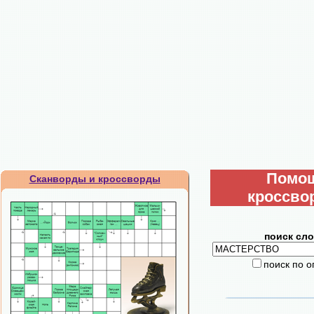
Помо
Сканворды и кроссворды
кроссво
поиск сло
поиск по 