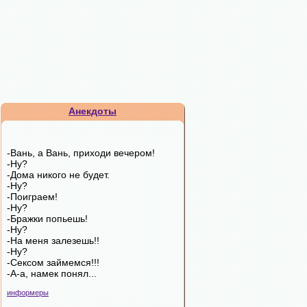
Анекдоты
-Вань, а Вань, приходи вечером!
-Ну?
-Дома никого не будет.
-Ну?
-Поиграем!
-Ну?
-Бражки попьешь!
-Ну?
-На меня залезешь!!
-Ну?
-Сексом займемся!!!
-А-а, намек понял...
информеры