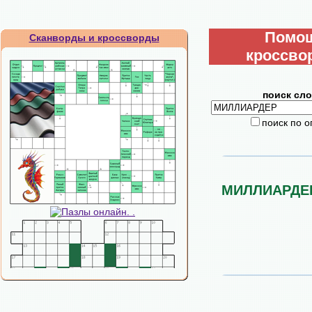
Помо
Сканворды и кроссворды
кроссво
поиск сло
поиск по 
МИЛЛИАРДЕ