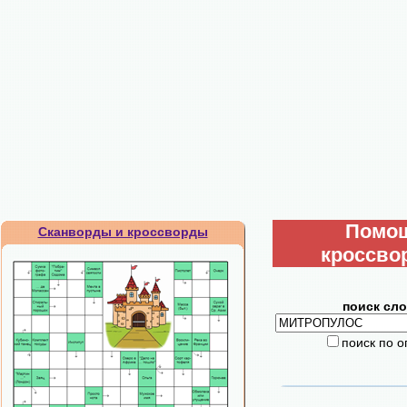
Помо
Сканворды и кроссворды
кроссво
поиск сло
поиск по 