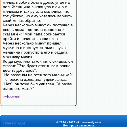
мячик, пробив окно в доме, упал на
пол. Женщина выглянула в окно с
мячиком и так ругала мальчика, что
тот убежал, но ему хотелось вернуть
свой мячик обратно.
Через несколько минут он постучал в
дверь дома, где жила женщина и
сказал ей: "Мой папа собирается
прийти и починить ваши окна".
Через несколько минут пришел
мужчина с инструментами в руках,
женщина пропустила его и отдала
мальчику мячик.
Когда мужчина закончил с окнами, он
сказал: "Это будет стоить вам ровно
десять долларов".
"Но разве вы не отец того мальчика?"
- спросила женщина, удивившись.
"Нет", он тоже был удивлен, "А разве
вы не его мать?"
информеры
сканворды
© 2010 - 2026 «krosswordy.net».
Все права защищены.