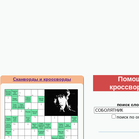
Помо
Сканворды и кроссворды
кроссво
поиск сло
поиск по 