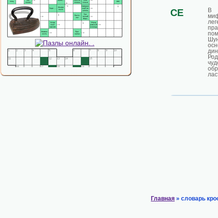
В 
СЕ
ми
лег
пра
по
Шун
осн
ди
Род
чуд
обр
лас
Главная
» словарь кро