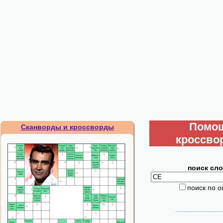
Помо
Сканворды и кроссворды
кроссво
поиск сло
поиск по 