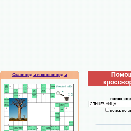
Помо
Сканворды и кроссворды
кроссво
поиск сло
поиск по 