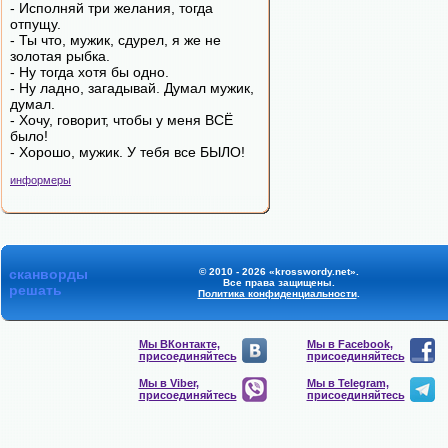
- Исполняй три желания, тогда
отпущу.
- Ты что, мужик, сдурел, я же не
золотая рыбка.
- Ну тогда хотя бы одно.
- Ну ладно, загадывай. Думал мужик,
думал.
- Хочу, говорит, чтобы у меня ВСЁ
было!
- Хорошо, мужик. У тебя все БЫЛО!
информеры
сканворды
© 2010 - 2026 «krosswordy.net».
Все права защищены.
решать
Политика конфиденциальности
.
Мы ВКонтакте,
Мы в Facebook,
присоединяйтесь
присоединяйтесь
Мы в Viber,
Мы в Telegram,
присоединяйтесь
присоединяйтесь