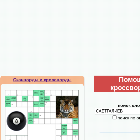
Помо
Сканворды и кроссворды
кроссво
поиск сло
поиск по 