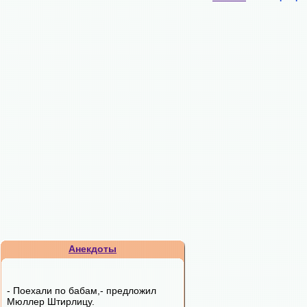
Анекдоты
- Поехали по бабам,- пpедложил
Мюллеp Штиpлицy.