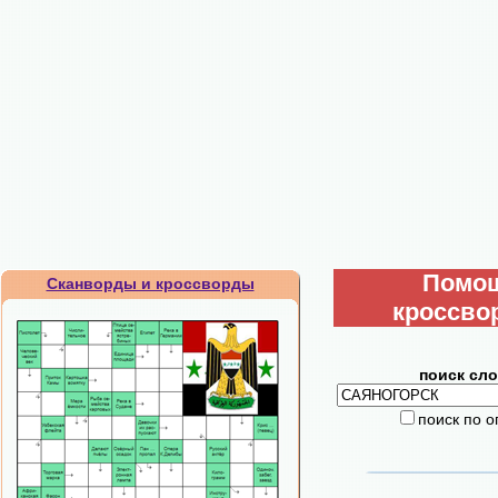
Помо
Сканворды и кроссворды
кроссво
поиск сло
поиск по 