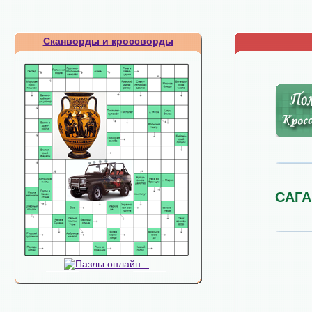
Сканворды и кроссворды
САГ