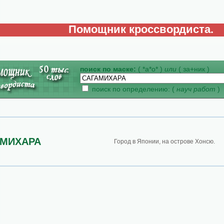
Помощник кроссвордиста.
поиск по маске:
( *а*о* )
или
( за+ник )
поиск по определению: (
науч работ
)
АМИХАРА
Город в Японии, на острове Хонсю.