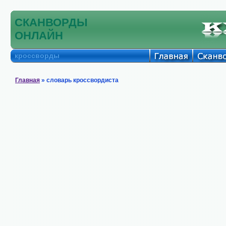
СКАНВОРДЫ
ОНЛАЙН
кроссворды
Главная
» словарь кроссвордиста