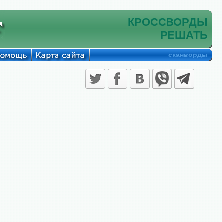
КРОССВОРДЫ
РЕШАТЬ
сканворды