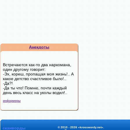
Анекдоты
Встречаются как-то два наркомана,
один другому говорит:
-Эх, кореш, пропащая моя жизнь!.. А
какое детство счастливое было!..
-Да?!
-Да ты что! Помню, почти каждый
день весь класс на уколы водил!..
информеры
сканворды
© 2010 - 2026 «krosswordy.net».