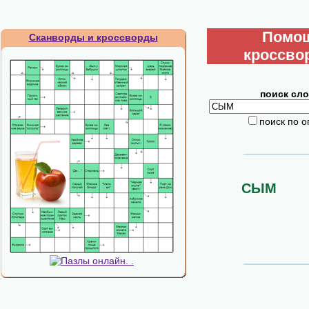
Помо
Сканворды и кроссворды
кроссво
поиск сло
поиск по 
СЫМ