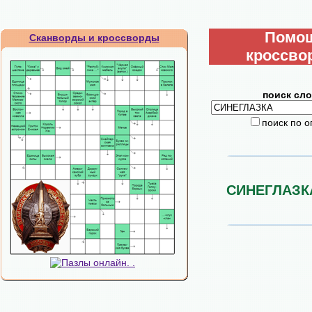
Помо
Сканворды и кроссворды
кроссво
поиск сло
поиск по 
СИНЕГЛАЗК