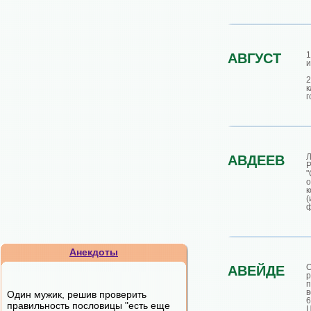
АВГУСТ
и
2
к
г
Л
АВДЕЕВ
"
о
к
ф
Анекдоты
АВЕЙДЕ
р
п
в
Один мужик, решив проверить
правильность пословицы "есть еще
Ц