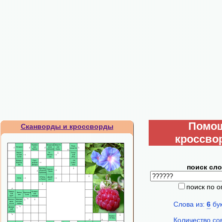
Помо
Сканворды и кроссворды
кроссво
поиск сло
поиск по 
Слова из:
6
бу
Количество со