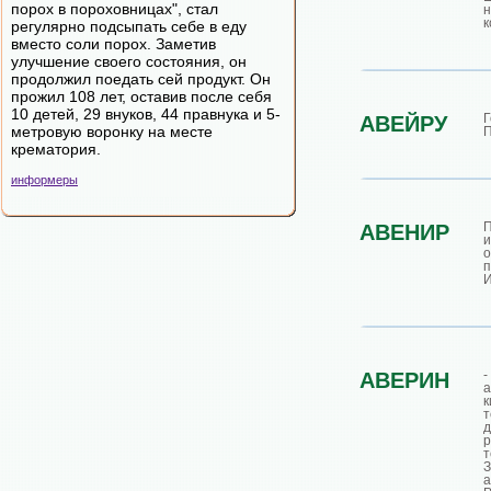
порох в пороховницах", стал
н
к
регулярно подсыпать себе в еду
вместо соли порох. Заметив
улучшение своего состояния, он
продолжил поедать сей продукт. Он
прожил 108 лет, оставив после себя
10 детей, 29 внуков, 44 правнука и 5-
АВЕЙРУ
метровую воронку на месте
П
крематория.
информеры
АВЕНИР
и
о
п
И
АВЕРИН
к
д
р
т
а