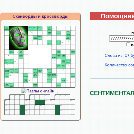
Помощник
Сканворды и кроссворды
п
п
Слова из:
17
б
Количество со
СЕНТИМЕНТА