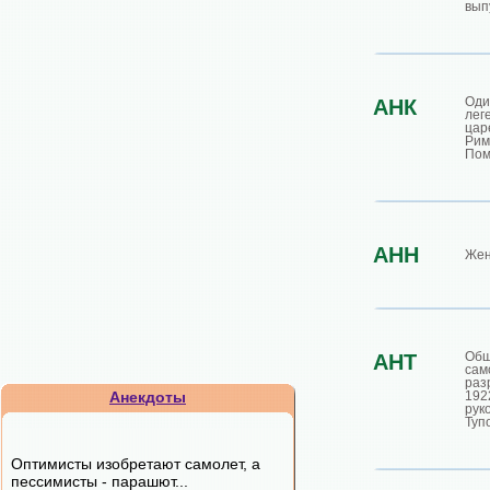
вып
Од
АНК
лег
цар
Рим
Пом
АНН
Жен
Общ
АНТ
сам
раз
Анекдоты
192
рук
Туп
Оптимисты изобpетают самолет, а
пессимисты - паpашют...