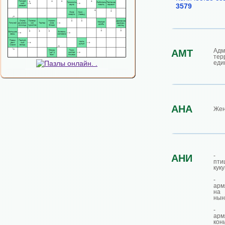
3579
Адм
АМТ
тер
еди
АНА
Жен
- А
АНИ
пти
кук
-
арм
на
нын
-
арм
кон