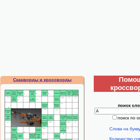
Помо
Сканворды и кроссворды
кроссво
поиск сло
поиск по 
Слова на букв
Количество со