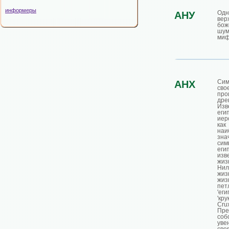
информеры
Од
АНУ
вер
б
шум
миф
Сим
АНХ
сво
про
дре
Из
еги
иер
ка
наи
зна
сим
еги
изв
жи
Ни
жи
жиз
петл
'еги
'кру
Cr
Пре
со
уве