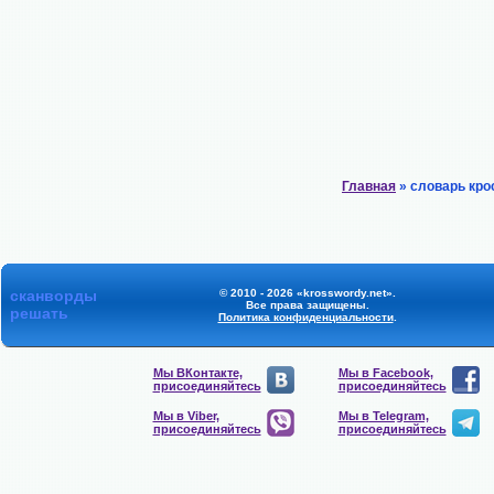
Главная
» словарь кро
сканворды
© 2010 - 2026 «krosswordy.net».
Все права защищены.
решать
Политика конфиденциальности
.
Мы ВКонтакте,
Мы в Facebook,
присоединяйтесь
присоединяйтесь
Мы в Viber,
Мы в Telegram,
присоединяйтесь
присоединяйтесь