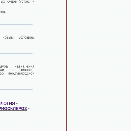
ых судов (устар. и
тво.
 новым условиям
ура назначения
или постоянного
ибо международной
-
ОЛОГИЯ
-
РИОСКЛЕРОЗ