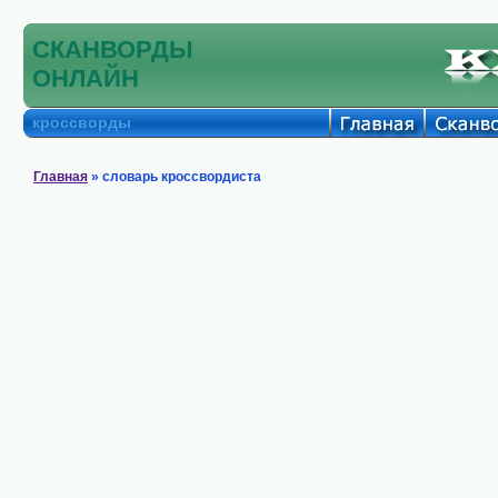
СКАНВОРДЫ
ОНЛАЙН
кроссворды
Главная
» словарь кроссвордиста