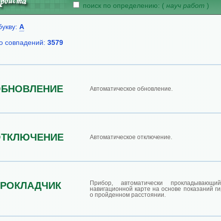
поиск по определению: (
науч работ
)
букву:
А
о совпадений:
3579
ОБНОВЛЕНИЕ
Автоматическое обновление.
ОТКЛЮЧЕНИЕ
Автоматическое отключение.
Прибор, автоматически прокладывающ
РОКЛАДЧИК
навигационной карте на основе показаний г
о пройденном расстоянии.