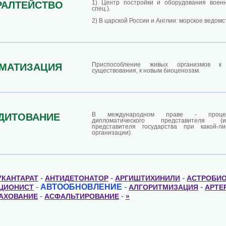
1) Центр постройки и оборудования военн
РАЛТЕЙСТВО
спец.).
2) В царской России и Англии: морское ведомс
Приспособление живых организмов к
МАТИЗАЦИЯ
существования, к новым биоценозам.
В международном праве - процед
ДИТОВАНИЕ
дипломатического представителя (
представителя государства при какой-л
организации).
-
-
-
КАНТАРАТ
АНТИДЕТОНАТОР
АРГИШТИХИНИЛИ
АСТРОБИ
-
АВТООБНОВЛЕНИЕ
-
-
ЦИОНИСТ
АЛГОРИТМИЗАЦИЯ
АРТЕ
-
-
АХОВАНИЕ
АСФАЛЬТИРОВАНИЕ
»