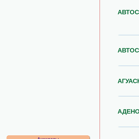
АВТОС
АВТО
АГУАС
АДЕН