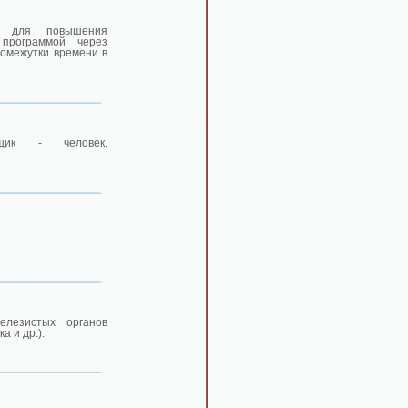
ов для повышения
программой через
омежутки времени в
вщик - человек,
елезистых органов
а и др.).