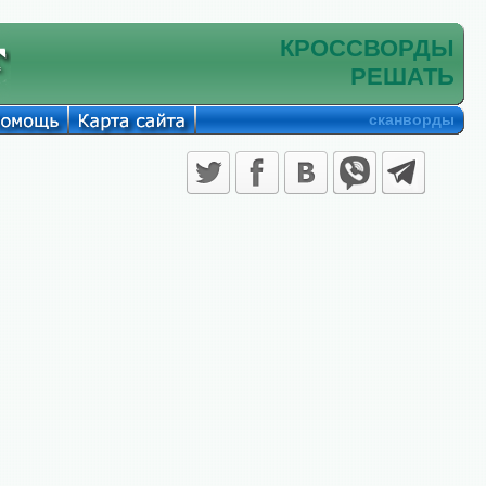
КРОССВОРДЫ
РЕШАТЬ
сканворды