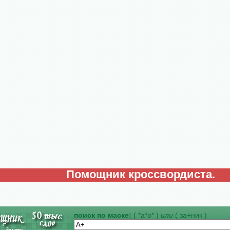
Помощник кроссвордиста.
поиск по маске:
( *а*о* )
или
( за+ник )