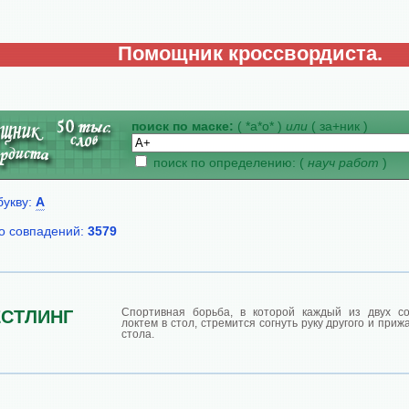
Помощник кроссвордиста.
поиск по маске:
( *а*о* )
или
( за+ник )
поиск по определению: (
науч работ
)
букву:
А
о совпадений:
3579
Спортивная борьба, в которой каждый из двух со
СТЛИНГ
локтем в стол, стремится согнуть руку другого и приж
стола.