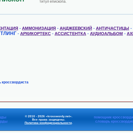
титул епископа.
-
-
-
-
ЕНТАЦИЯ
АММОНИЗАЦИЯ
АНДЖЕЕВСКИЙ
АНТИЧАСТИЦЫ
ТЛИНГ
-
-
-
-
АРХИКОРТЕКС
АССИСТЕНТКА
АУДИОАЛЬБОМ
АХ
ь кроссвордиста
© 2010 - 2026 «krosswordy.net».
рды
помощник кроссворди
Все права защищены.
орды
словарь кроссворди
Политика конфиденциальности
.