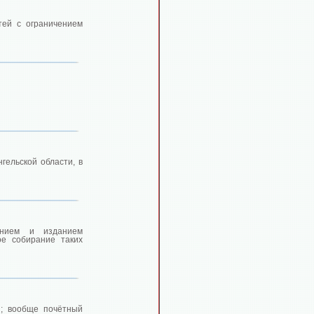
тей с ограничением
гельской области, в
анием и изданием
ое собирание таких
и; вообще почётный