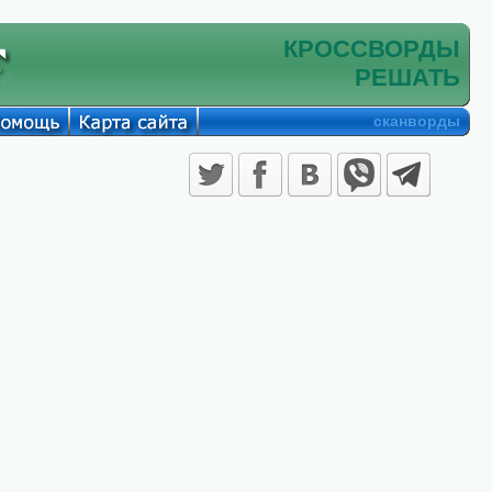
КРОССВОРДЫ
РЕШАТЬ
сканворды