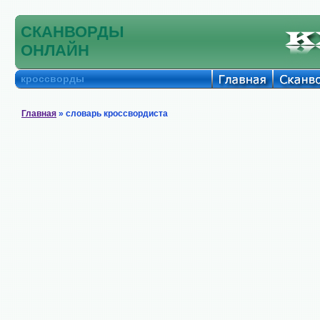
СКАНВОРДЫ
ОНЛАЙН
кроссворды
Главная
» словарь кроссвордиста