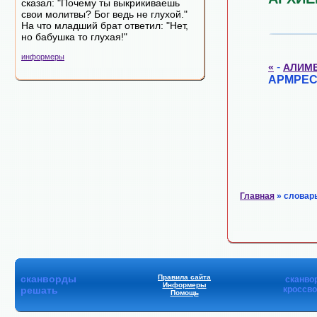
сказал: "Почему ты выкрикиваешь
свои молитвы? Бог ведь не глухой."
На что младший брат ответил: "Нет,
но бабушка то глухая!"
информеры
-
«
АЛИМ
АРМРЕС
Главная
» словар
сканворды
Правила сайта
сканво
Информеры
решать
кроссв
Помощь