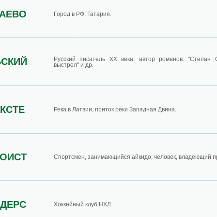
АЕВО
Город в РФ, Татария.
Русский писатель ХХ века, автор романов: "Степан С
ЬСКИЙ
выстрел" и др.
КСТЕ
Река в Латвии, приток реки Западная Двина.
ОИСТ
Спортсмен, занимающийся айкидо; человек, владеющий п
ДЕРС
Хоккейный клуб НХЛ.