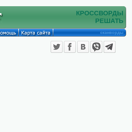
КРОССВОРДЫ
РЕШАТЬ
сканворды