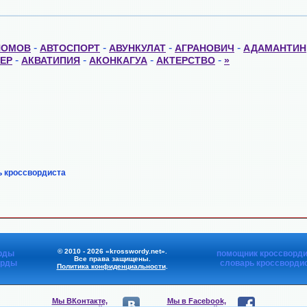
-
-
-
-
НОМОВ
АВТОСПОРТ
АВУНКУЛАТ
АГРАНОВИЧ
АДАМАНТИН
-
-
-
-
ЕР
АКВАТИПИЯ
АКОНКАГУА
АКТЕРСТВО
»
ь кроссвордиста
© 2010 - 2026 «krosswordy.net».
рды
помощник кроссворди
Все права защищены.
орды
словарь кроссворди
Политика конфиденциальности
.
Мы ВКонтакте,
Мы в Facebook,