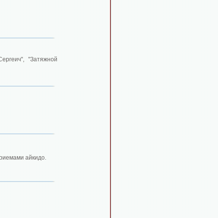
ергеич", "Затяжной
риемами айкидо.