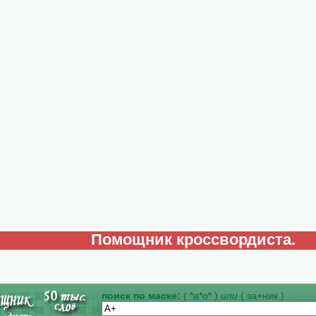
Помощник кроссвордиста.
поиск по маске:
( *а*о* )
или
( за+ник )