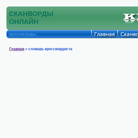
СКАНВОРДЫ
ОНЛАЙН
кроссворды
Главная
» словарь кроссвордиста