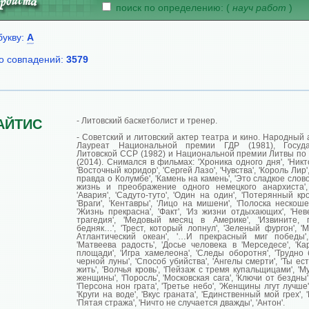
поиск по определению: (
науч работ
)
букву:
А
о совпадений:
3579
- Литовский баскетболист и тренер.
АЙТИС
- Советский и литовский актер театра и кино. Народный 
Лауреат Национальной премии ГДР (1981), Госуд
Литовской ССР (1982) и Национальной премии Литвы по к
(2014). Снимался в фильмах: 'Хроника одного дня', 'Никт
'Восточный коридор', 'Сергей Лазо', 'Чувства', 'Король Лир'
правда о Колумбе', 'Камень на камень', 'Это сладкое слово 
жизнь и преображение одного немецкого анархиста', 
'Авария', 'Садуто-туто', 'Один на один', 'Потерянный кро
'Враги', 'Кентавры', 'Лицо на мишени', 'Полоска нескош
'Жизнь прекрасна', 'Факт', 'Из жизни отдыхающих', 'Нев
трагедия', 'Медовый месяц в Америке', 'Извините, по
бедняк…', 'Трест, который лопнул', 'Зеленый фургон', '
Атлантический океан', '…И прекрасный миг победы',
'Матвеева радость', 'Досье человека в 'Мерседесе', 'К
площади', 'Игра хамелеона', 'Следы оборотня', 'Трудно 
черной луны', 'Способ убийства', 'Ангелы смерти', 'Ты ест
жить', 'Волчья кровь', 'Пейзаж с тремя купальщицами', 
женщины', 'Поросль', 'Московская сага', 'Ключи от бездны'
'Персона нон грата', 'Третье небо', 'Женщины лгут лучше'
'Круги на воде', 'Вкус граната', 'Единственный мой грех',
'Пятая стража', 'Ничто не случается дважды', 'Антон'.