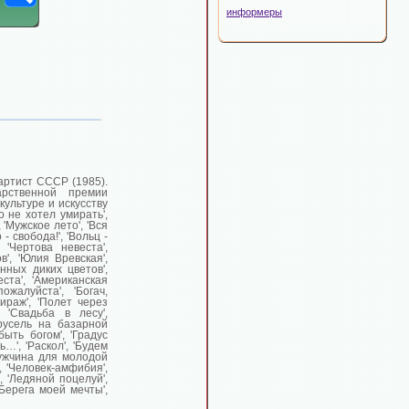
информеры
артист СССР (1985).
арственной премии
ультуре и искусству
о не хотел умирать',
, 'Мужское лето', 'Вся
- свобода!', 'Вольц -
'Чертова невеста',
в', 'Юлия Вревская',
енных диких цветов',
еста', 'Американская
жалуйста', 'Богач,
Мираж', 'Полет через
 'Свадьба в лесу',
арусель на базарной
быть богом', 'Градус
ь…', 'Раскол', 'Будем
'Мужчина для молодой
, 'Человек-амфибия',
, 'Ледяной поцелуй',
 'Берега моей мечты',