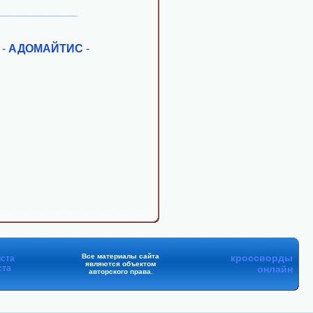
-
АДОМАЙТИС
-
Все материалы сайта
кроссворды
ста
являются объектом
ста
онлайн
авторского права.