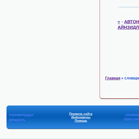
-
«
АВТО
АЙНЗИДЛ
Главная
» словар
сканворды
Правила сайта
сканво
Информеры
решать
кроссв
Помощь