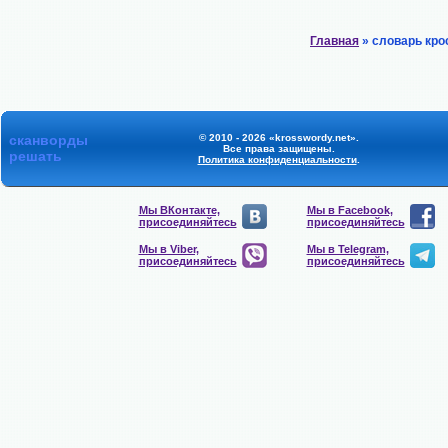
Главная
» словарь кро
сканворды
© 2010 - 2026 «krosswordy.net».
Все права защищены.
решать
Политика конфиденциальности
.
Мы ВКонтакте,
Мы в Facebook,
присоединяйтесь
присоединяйтесь
Мы в Viber,
Мы в Telegram,
присоединяйтесь
присоединяйтесь