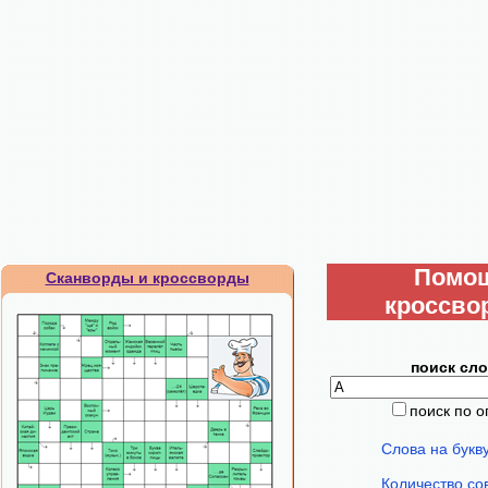
Помо
Сканворды и кроссворды
кроссво
поиск сло
поиск по 
Слова на букв
Количество со