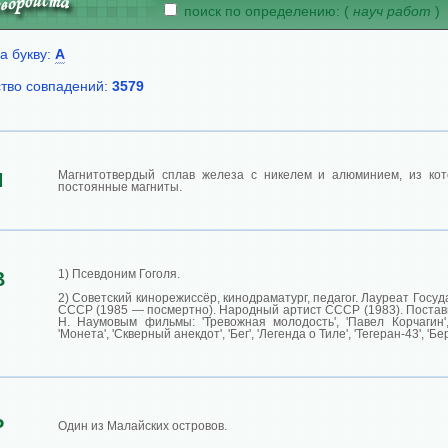
поиск по определению: (
науч работ
)
а букву:
А
тво совпадений:
3579
Магнитотвердый сплав железа с никелем и алюминием, из кот
И
постоянные магниты.
1) Псевдоним Гоголя.
В
2) Советский кинорежиссёр, кинодраматург, педагог. Лауреат Госу
СССР (1985 — посмертно). Народный артист СССР (1983). Постав
Н. Наумовым фильмы: 'Тревожная молодость', 'Павел Корчагин',
'Монета', 'Скверный анекдот', 'Бег', 'Легенда о Тиле', 'Тегеран-43', 'Бер
Р
Один из Малайских островов.