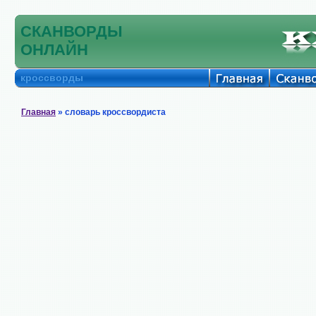
СКАНВОРДЫ
ОНЛАЙН
кроссворды
Главная
» словарь кроссвордиста