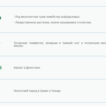
- Род многолетних трав семейства асфоделовых.
Э
- Лекарственное растение, иначе называемое столетник.
Татарская 'нимфетка', впавшая в 'зимний сон' и потрясшая вес
У
бизнес.
Ы
Курорт в Дагестане.
Нилотский народ в Заире и Уганде.