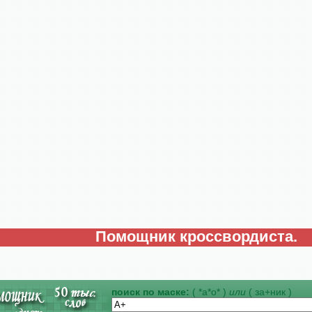
Помощник кроссвордиста.
поиск по маске:
( *а*о* )
или
( за+ник )