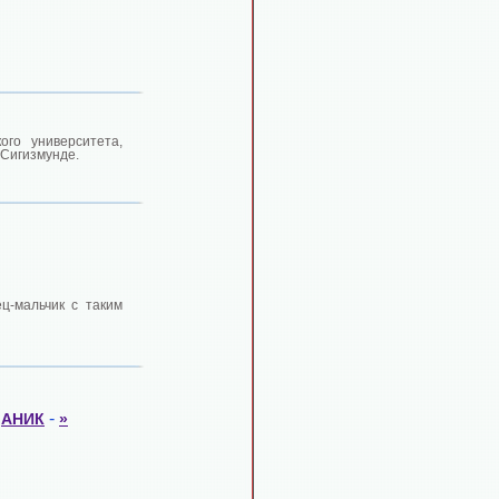
ого университета,
 Сигизмунде.
ец-мальчик с таким
-
-
АНИК
»