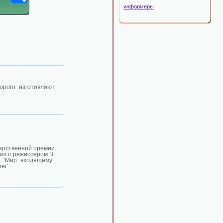
информеры
орого изготовляют
дарственной премии
ил с режиссёром В.
 'Мир входящему',
ег'.