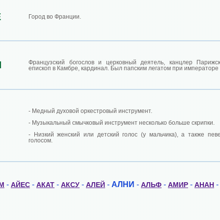
Е
Город во Франции.
Французский богослов и церковный деятель, канцлер Парижск
И
епископ в Камбре, кардинал. Был папским легатом при императоре
- Медный духовой оркестровый инструмент.
- Музыкальный смычковый инструмент несколько больше скрипки.
- Низкий женский или детский голос (у мальчика), а также пев
голосом.
-
-
-
-
-
АЛНИ
-
-
-
М
АЙЕС
АКАТ
АКСУ
АЛЕЙ
АЛЬФ
АМИР
АНАН