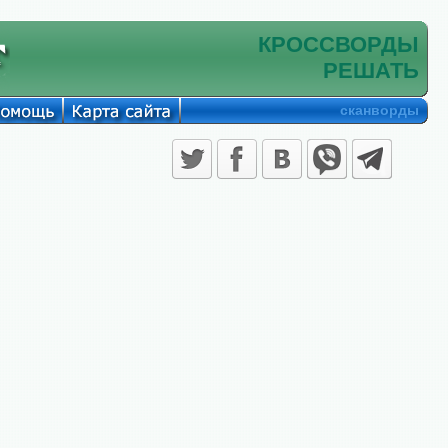
КРОССВОРДЫ
РЕШАТЬ
сканворды