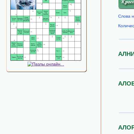
Слова н
Количес
АЛН
АЛО
АЛО