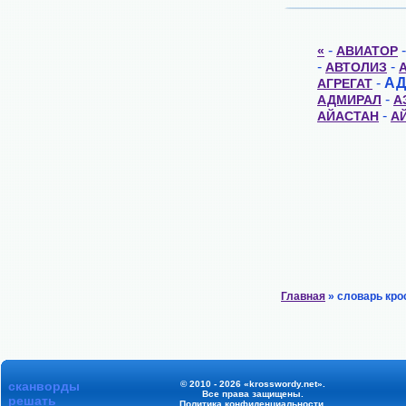
-
«
АВИАТОР
-
-
АВТОЛИЗ
-
АД
АГРЕГАТ
-
АДМИРАЛ
А
-
АЙАСТАН
А
Главная
» словарь кро
сканворды
© 2010 - 2026 «krosswordy.net».
Все права защищены.
решать
Политика конфиденциальности
.