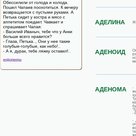
Обессилили от голода и холода.
Пошел Чапаев поохотиться. К вечеру
возвращается с пустыми руками. А
Петька сидит у костра и мясо с
АДЕЛИНА
аппетитом поедает. Чавкает и
Ж
спрашивает Чапая:
- Василий Иваныч, тебе что у Анки
больше всего нравится?
- Глаза, Петька.., Они у нее такие
голубые-голубые, как небо!..
О
- А я, дурак, тебе ляжку оставил!..
АДЕНОИД
р
н
информеры
м
-
АДЕНОМА
ж
х
Т
к
б
'
- 
-
о
в
т
ж