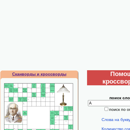
Помо
Сканворды и кроссворды
кроссво
поиск сло
поиск по 
Слова на букв
Количество со