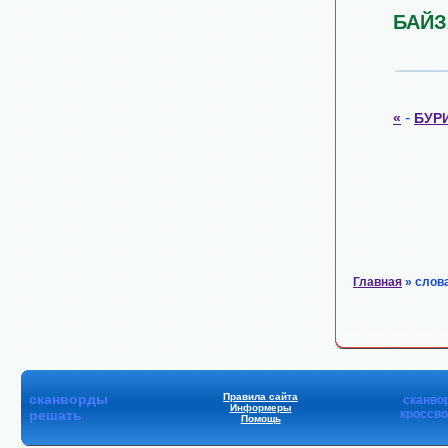
БАЙЗ
-
«
БУР
Главная
» слов
сканворды
Правила сайта
сканво
Информеры
решать
кроссв
Помощь