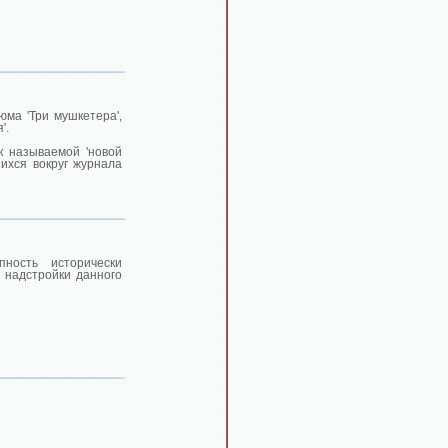
юма 'Три мушкетера',
'.
к называемой 'новой
ихся вокруг журнала
пность исторически
 надстройки данного