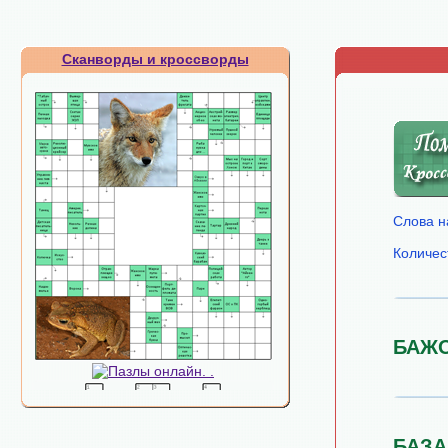
Сканворды и кроссворды
Слова н
Количес
БАЖ
БАЗА