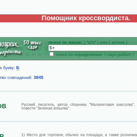
Помощник кроссвордиста.
поиск по маске:
( *а*о* )
или
( за+ник )
поиск по определению: (
науч работ
)
а букву:
Б
тво совпадений:
3845
Русский писатель, автор сборника "Малахитовая шкатулка",
ОВ
повести "Зеленая кобылка".
1) Место для торговли, обычно на площади, а также рознична
Р