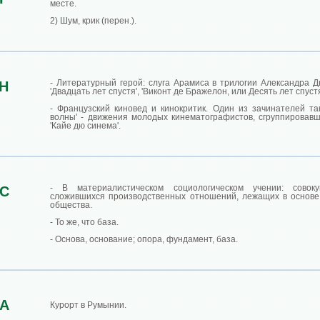
месте.
2) Шум, крик (перен.).
- Литературный герой: слуга Арамиса в трилогии Александра Д
Н
'Двадцать лет спустя', 'Виконт де Бражелон, или Десять лет спустя
- Французский киновед и кинокритик. Один из зачинателей та
волны' - движения молодых кинематографистов, сгруппировавш
'Кайе дю синема'.
- В материалистическом социологическом учении: совоку
С
сложившихся производственных отношений, лежащих в основе
общества.
- То же, что база.
- Основа, основание; опора, фундамент, база.
А
Курорт в Румынии.