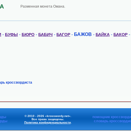
А
Разменная монета Омана.
-
-
-
-
-
БАЖОВ
-
-
И
БУФЫ
БЮРО
БАБИЧ
БАГОР
БАЙКА
БАКОР
арь кроссвордиста
© 2010 - 2026 «krosswordy.net».
рды
помощник кроссворди
Все права защищены.
орды
словарь кроссворди
Политика конфиденциальности
.