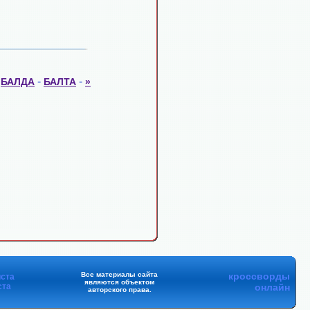
-
-
-
БАЛДА
БАЛТА
»
Все материалы сайта
кроссворды
ста
являются объектом
ста
онлайн
авторского права.