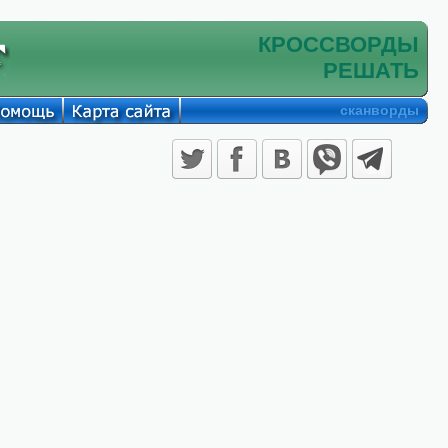
КРОССВОРДЫ
РЕШАТЬ
сканворды