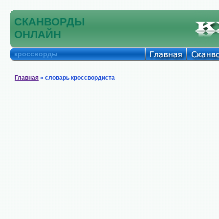
СКАНВОРДЫ
ОНЛАЙН
кроссворды
Главная
» словарь кроссвордиста