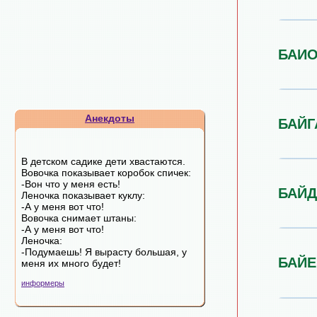
БАИ
Анекдоты
БАЙГ
В детском садике дети хвастаются.
Вовочка показывает коробок спичек:
-Вон что у меня есть!
БАЙ
Леночка показывает куклу:
-А у меня вот что!
Вовочка снимает штаны:
-А у меня вот что!
Леночка:
-Подумаешь! Я вырасту большая, у
БАЙЕ
меня их много будет!
информеры