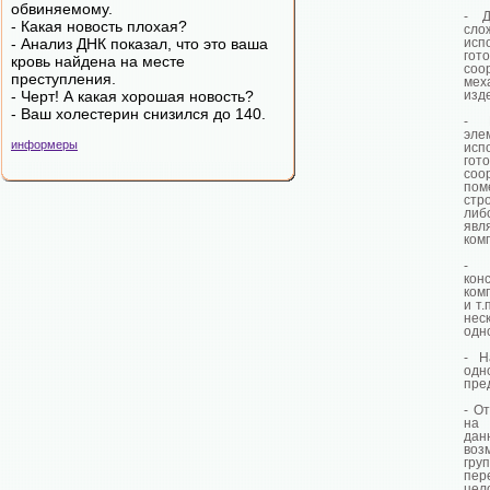
обвиняемому.
- Д
- Какая новость плохая?
сло
- Анализ ДНК показал, что это ваша
исп
го
кровь найдена на месте
соо
преступления.
мех
- Черт! А какая хорошая новость?
изд
- Ваш холестерин снизился до 140.
- К
эле
информеры
исп
го
соо
по
стр
либ
явл
ком
- 
кон
ком
и т.
нес
одн
- Н
одн
пре
- О
на
дан
воз
гр
пер
це