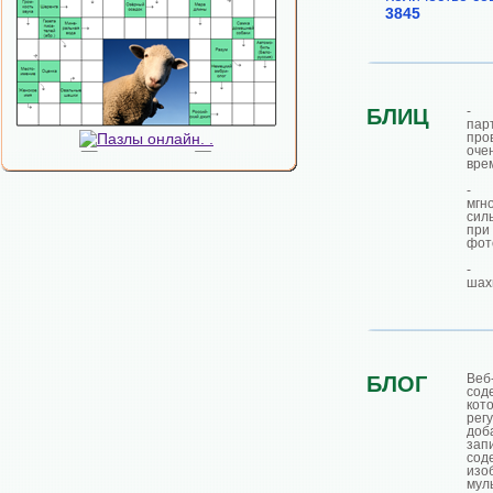
3845
- 
БЛИЦ
пар
пр
оч
вре
- 
мгн
сил
при
фот
- 
шах
Веб
БЛОГ
сод
ко
рег
доб
зап
сод
изо
мул