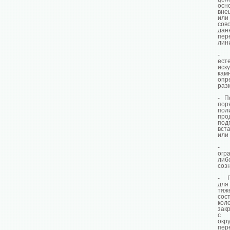
ос
вне
или
сов
дан
пер
лин
- 
ест
иск
кам
опр
раз
- П
по
пол
про
под
вст
или 
- 
огр
ли
созн
- П
дл
тяж
со
к
зак
с 
ок
пер