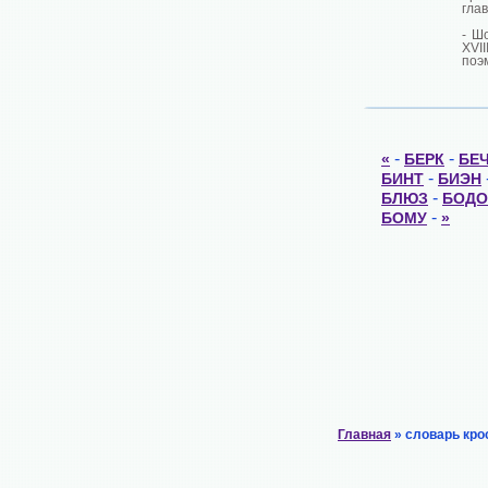
глав
- Ш
XVI
поэ
-
-
«
БЕРК
БЕ
-
БИНТ
БИЭН
-
БЛЮЗ
БОДО
-
БОМУ
»
Главная
» словарь кро