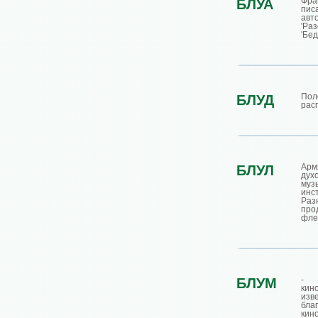
Фра
БЛУА
пис
ав
'Ра
'Бе
Пол
БЛУД
рас
Арм
БЛУЛ
дух
муз
инс
Раз
про
фле
- 
БЛУМ
кин
изв
бла
кин