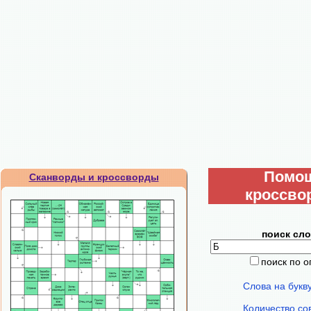
Помо
Сканворды и кроссворды
кроссво
поиск сло
поиск по 
Слова на букв
Количество со