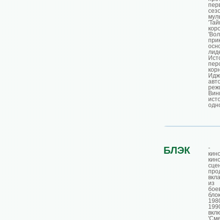
пе
с
мул
'Та
ко
'Во
при
осн
лид
Ист
пер
кор
Идж
ав
реж
Вин
ис
одн
- 
БЛЭК
кин
кин
сц
про
вкл
из
бо
бло
198
19
вкл
'См