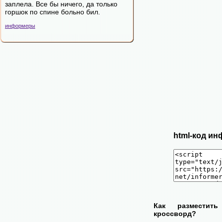
заплела. Все бы ничего, да только
горшок по спине больно бил.
информеры
html-код ин
Как разместит
кроссворд?