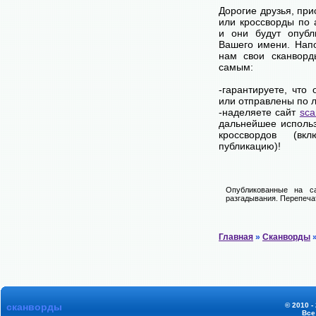
Дорогие друзья, пр
или кроссворды по 
и они будут опубл
Вашего имени. Нап
нам свои сканворд
самым:
-гарантируете, что
или отправлены по 
-наделяете сайт
sca
дальнейшее использ
кроссвордов (вк
публикацию)!
Опубликованные на са
разгадывания. Перепечат
Главная
»
Сканворды
»
сканворды
© 2010 -
Все