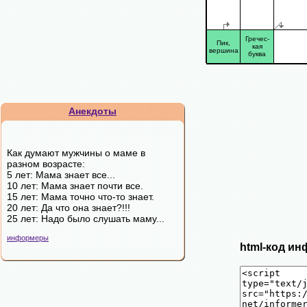
Гречес-
Пик,
кая
вершина
буква
Анекдоты
Как думают мужчины о маме в
разном возрасте:
5 лет: Мама знает все...
10 лет: Мама знает почти все.
15 лет: Мама точно что-то знает.
20 лет: Да что она знает?!!!
25 лет: Надо было слушать маму...
информеры
html-код ин