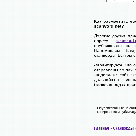
Как разместить св
scanvord.net?
Дорогие друзья, пр
адресу:
scanvord.
опубликованы на 
Напоминаем Вам
сканворды, Вы тем 
-гарантируете, что
отправлены по личн
-наделяете сайт
sc
дальнейшее испо
(включая редактиров
Опубликованные на сайт
копирование и публикаци
Главная
»
Сканворды
»