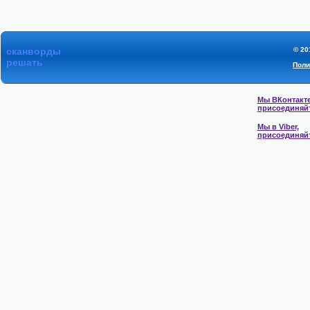
сканворды
© 20
решать
Поли
Мы ВКонтакте
присоединяй
Мы в Viber,
присоединяй