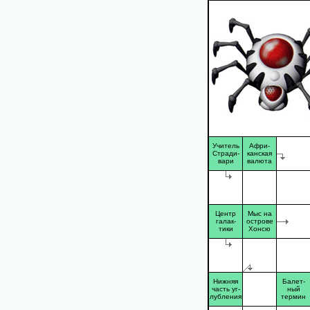
Учитель
Афри-
Стради-
канская
вари
валюта
Центр
Мыс на
галак-
острове
тики
Хонсю
Нижняя
Балет-
часть уг-
ный
лубления
термин