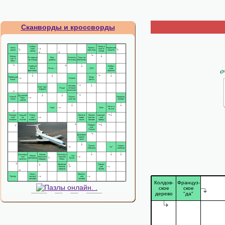
Сканворды и кроссворды
Колдов-
Француз-
ское
ское
дерево
"да"