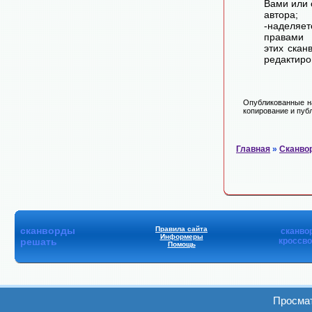
Вами или 
автора;
-наделя
правами 
этих скан
редактиро
Опубликованные на
копирование и публ
Главная
»
Сканво
сканворды
Правила сайта
сканво
Информеры
решать
кроссв
Помощь
Просмат