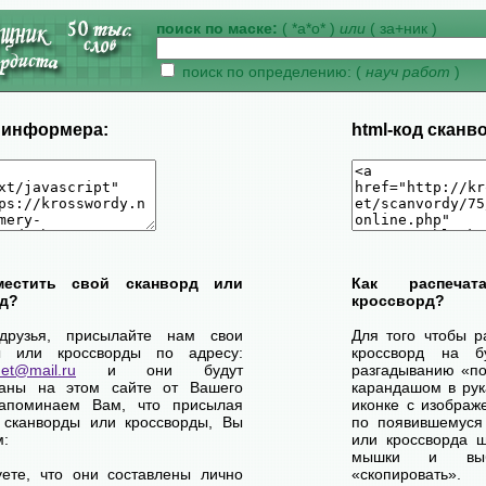
поиск по маске:
( *а*о* )
или
( за+ник )
поиск по определению: (
науч работ
)
д информера:
html-код сканв
местить свой сканворд или
Как распеча
д?
кроссворд?
друзья, присылайте нам свои
Для того чтобы р
ы или кроссворды по адресу:
кроссворд на б
net@mail.ru
и они будут
разгадыванию «по-
ваны на этом сайте от Вашего
карандашом в рук
апоминаем Вам, что присылая
иконке с изображ
 сканворды или кроссворды, Вы
по появившемуся
м:
или кроссворда щ
мышки и выб
уете, что они составлены лично
«скопировать».