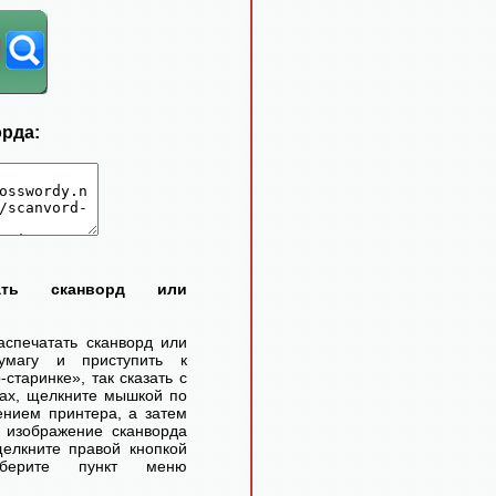
орда:
тать сканворд или
аспечатать сканворд или
умагу и приступить к
старинке», так сказать с
ах, щелкните мышкой по
ением принтера, а затем
 изображение сканворда
елкните правой кнопкой
ерите пункт меню