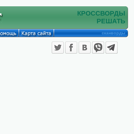
КРОССВОРДЫ
РЕШАТЬ
сканворды