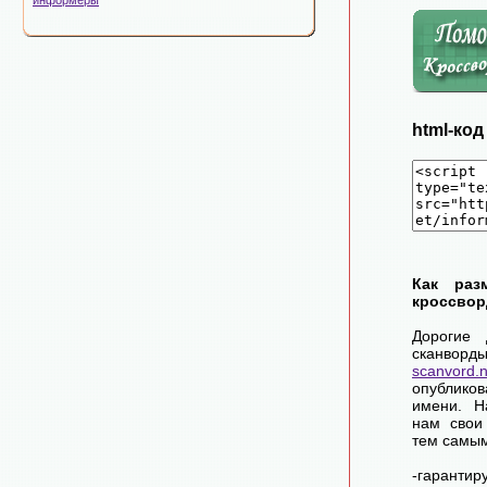
информеры
html-ко
Как раз
кроссвор
Дорогие 
сканворд
scanvord.
опублико
имени. Н
нам свои
тем самы
-гарантир