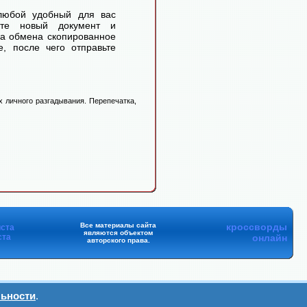
любой удобный для вас
айте новый документ и
ра обмена скопированное
, после чего отправьте
 личного разгадывания. Перепечатка,
Все материалы сайта
кроссворды
ста
являются объектом
ста
онлайн
авторского права.
ьности
.