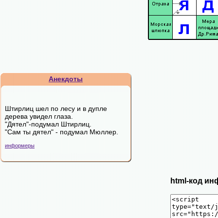
Анекдоты
Штирлиц шел по лесу и в дупле
дерева увидел глаза.
"Дятел"-подумал Штирлиц.
"Сам ты дятел" - подумал Мюллер.
информеры
html-код ин