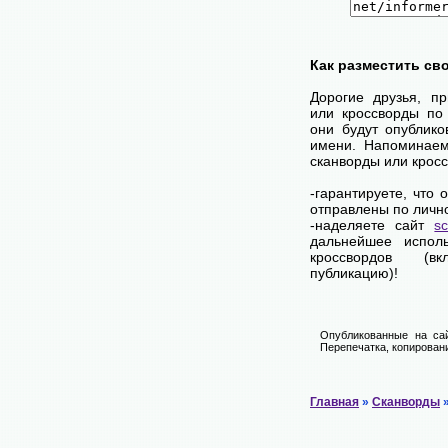
Как разместить св
Дорогие друзья, п
или кроссворды по
они будут опублик
имени. Напоминаем
сканворды или крос
-гарантируете, что
отправлены по личн
-наделяете сайт
s
дальнейшее исполь
кроссвордов (в
публикацию)!
Опубликованные на сай
Перепечатка, копировани
Главная
»
Сканворды
»